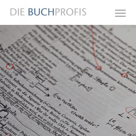
Probeweise
lektorieren
lassen
Testen Sie uns unverbindlich
–
und überzeugen Sie sich von
unserer Qualität!