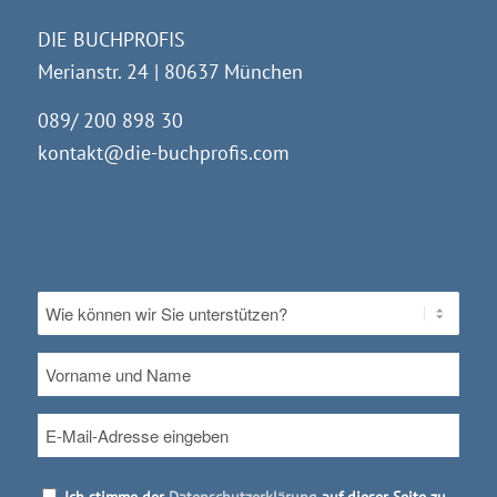
DIE BUCHPROFIS
Merianstr. 24 | 80637 München
089/ 200 898 30
kontakt@die-buchprofis.com
Ohne
Titel
*
Vorname
und
Name
E-
Mail
*
Datenschutz
*