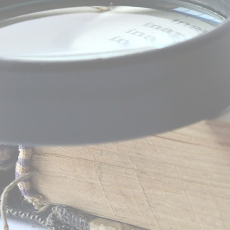
Wie
unterscheidet
sich ein Lektorat
von einem
Korrektorat?
Die wichtigsten Unterschiede kurz